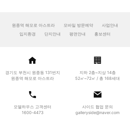
원종역 해모로 아스트라
모바일 방문예약
사업안내
입지환경
단지안내
평면안내
홍보센터
경기도 부천시 원종동 131번지
지하 2층~지상 14층
원종역 해모로 아스트라
52㎡~72㎡ / 총 168세대
모델하우스 고객센터
사이드 협업 문의
1600-4473
galleryside@naver.com